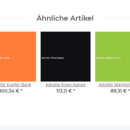
Ähnliche Artikel
tte Kupfer-Bank
Adrette Eisen-Kanne
Adrette Marmor-
100,34 €
*
113,11 €
*
89,31 €
*