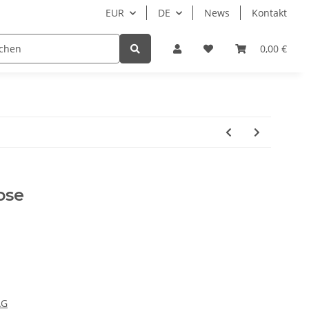
EUR
DE
News
Kontakt
Zubehör
Hersteller
Beispielseite
0,00 €
N
ose
AG