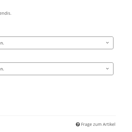
endis.
on.
on.
Frage zum Artikel