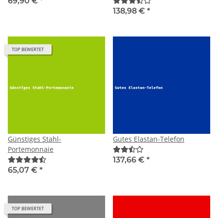
69,90 €
*
138,98 €
*
TOP BEWERTET
Günstiges Stahl-
Gutes Elastan-Telefon
Portemonnaie
137,66 €
*
65,07 €
*
TOP BEWERTET