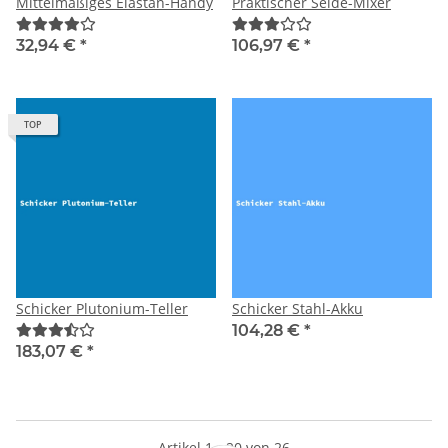
Mittelmäßiges Elastan-Handy
Praktischer Seide-Mixer
32,94 €
*
106,97 €
*
TOP
Schicker Plutonium-Teller
Schicker Stahl-Akku
104,28 €
*
183,07 €
*
Artikel 1 - 20 von 26