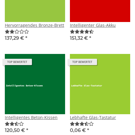
Hervorragendes Bronze-Brett
Intelligenter Glas-Akku
137,29 €
*
151,32 €
*
TOP BEWERTET
TOP BEWERTET
Intelligentes Beton-Kissen
Lebhafte Glas-Tastatur
120,50 €
*
0,06 €
*