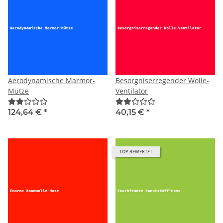
Aerodynamische Marmor-
Besorgniserregender Wolle-
Mütze
Ventilator
124,64 €
*
40,15 €
*
TOP BEWERTET