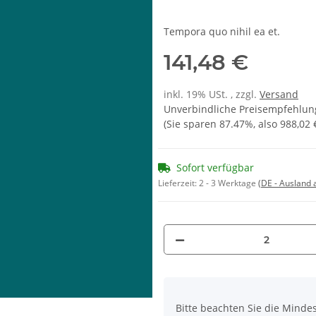
Tempora quo nihil ea et.
141,48 €
inkl. 19% USt. , zzgl.
Versand
Unverbindliche Preisempfehlung
(Sie sparen
87.47%
, also
988,02 
Sofort verfügbar
Lieferzeit:
2 - 3 Werktage
(DE - Ausland
x
Bitte beachten Sie die Minde