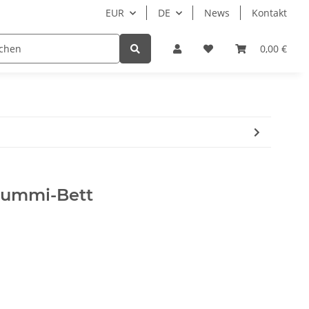
EUR
DE
News
Kontakt
Zubehör
Hersteller
Beispielseite
0,00 €
N
Gummi-Bett