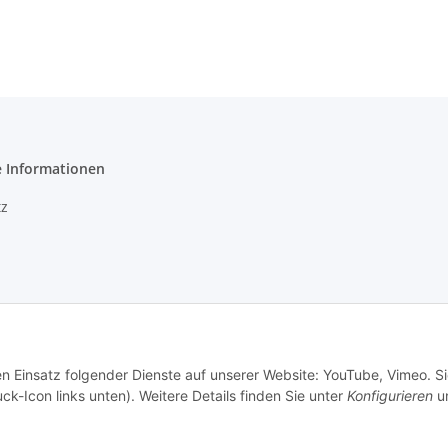
e Informationen
z
setzhinweise
en Einsatz folgender Dienste auf unserer Website: YouTube, Vimeo. S
echt
ck-Icon links unten). Weitere Details finden Sie unter
Konfigurieren
un