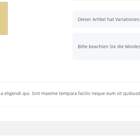
x
Dieser Artikel hat Variatione
x
Bitte beachten Sie die Minde
a eligendi qui. Sint maxime tempora facilis neque eum sit quibus