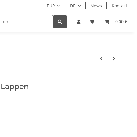
EUR
DE
News
Kontakt
Zubehör
Hersteller
Beispielseite
0,00 €
N
-Lappen