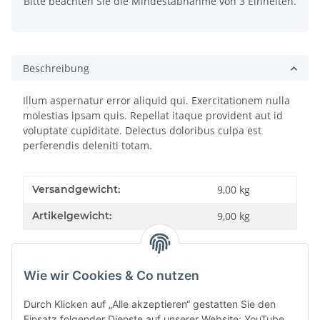
Bitte beachten Sie die Mindestabnahme von 3 Einheiten.
Beschreibung
Illum aspernatur error aliquid qui. Exercitationem nulla
molestias ipsam quis. Repellat itaque provident aut id
voluptate cupiditate. Delectus doloribus culpa est
perferendis deleniti totam.
Versandgewicht:
9,00 kg
Artikelgewicht:
9,00
kg
Wie wir Cookies & Co nutzen
Bewertungen
Durch Klicken auf „Alle akzeptieren“ gestatten Sie den
Einsatz folgender Dienste auf unserer Website: YouTube,