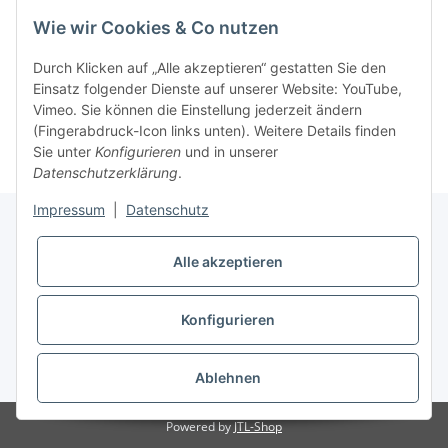
Wie wir Cookies & Co nutzen
Bewertungen
Durch Klicken auf „Alle akzeptieren“ gestatten Sie den
Einsatz folgender Dienste auf unserer Website: YouTube,
Vimeo. Sie können die Einstellung jederzeit ändern
(Fingerabdruck-Icon links unten). Weitere Details finden
Sie unter
Konfigurieren
und in unserer
Datenschutzerklärung
.
Impressum
|
Datenschutz
Alle akzeptieren
Informationen
Konfigurieren
Gesetzliche Informationen
* Alle Preise inkl. gesetzlicher USt., zzgl.
Versand
Ablehnen
Powered by
JTL-Shop