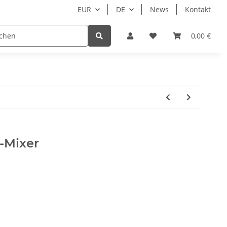
EUR
DE
News
Kontakt
Zubehör
Hersteller
Beispielseite
0,00 €
N
e-Mixer