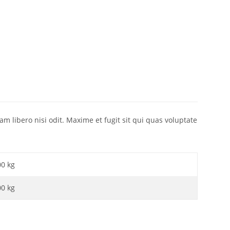
 libero nisi odit. Maxime et fugit sit qui quas voluptate
00 kg
00
kg