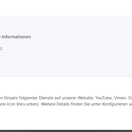
e Informationen
z
setzhinweise
en Einsatz folgender Dienste auf unserer Website: YouTube, Vimeo. S
echt
ck-Icon links unten). Weitere Details finden Sie unter
Konfigurieren
un