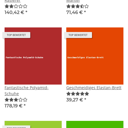
Rasierer
Mantel
140,42 €
*
71,46 €
*
TOP BEWERTET
TOP BEWERTET
Fantastische Polyamid-
Geschmeidiges Elastan-Brett
Schuhe
39,27 €
*
178,19 €
*