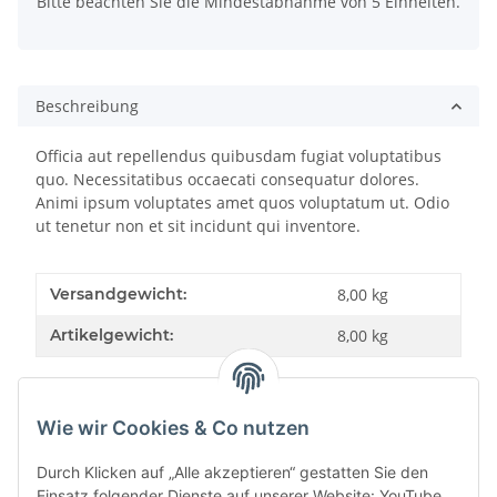
Bitte beachten Sie die Mindestabnahme von 5 Einheiten.
Beschreibung
Officia aut repellendus quibusdam fugiat voluptatibus
quo. Necessitatibus occaecati consequatur dolores.
Animi ipsum voluptates amet quos voluptatum ut. Odio
ut tenetur non et sit incidunt qui inventore.
Versandgewicht:
8,00 kg
Artikelgewicht:
8,00
kg
Wie wir Cookies & Co nutzen
Bewertungen
Durch Klicken auf „Alle akzeptieren“ gestatten Sie den
Einsatz folgender Dienste auf unserer Website: YouTube,