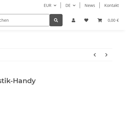
EUR
DE
News
Kontakt
Zubehör
Hersteller
Beispielseite
0,00 €
N
stik-Handy