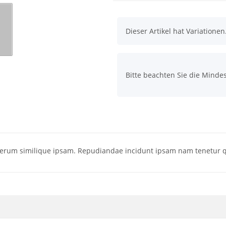
x
Dieser Artikel hat Variatione
x
Bitte beachten Sie die Minde
 rerum similique ipsam. Repudiandae incidunt ipsam nam tenetur q