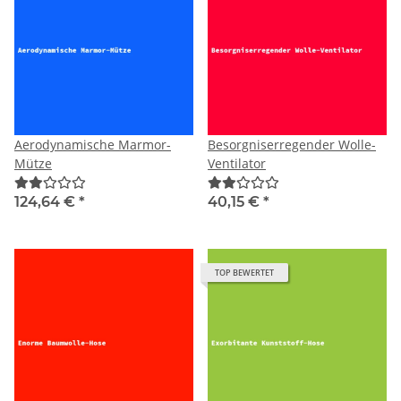
Aerodynamische Marmor-
Besorgniserregender Wolle-
Mütze
Ventilator
124,64 €
*
40,15 €
*
TOP BEWERTET