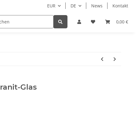
EUR
DE
News
Kontakt
Zubehör
Hersteller
Beispielseite
0,00 €
N
anit-Glas