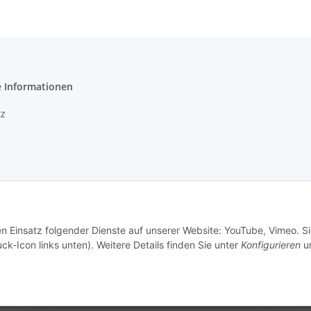
e Informationen
z
setzhinweise
en Einsatz folgender Dienste auf unserer Website: YouTube, Vimeo. S
echt
ck-Icon links unten). Weitere Details finden Sie unter
Konfigurieren
un