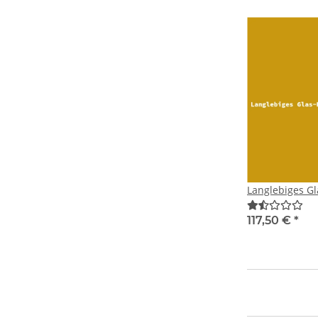
Langlebiges G
117,50 €
*