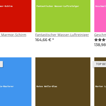
r Marmor-Schirm
Fantastischer Wasser-Luftreiniger
Geschm
164,66 €
*
138,9
TOP B