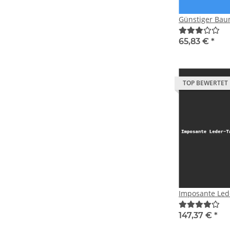
Günstiger Bau
65,83 €
*
TOP BEWERTET
Imposante Led
147,37 €
*