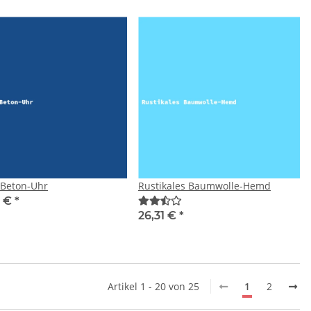
 Beton-Uhr
Rustikales Baumwolle-Hemd
4 €
*
26,31 €
*
Artikel 1 - 20 von 25
1
2