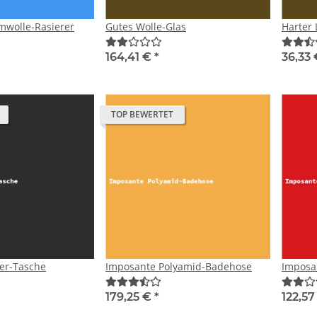
mwolle-Rasierer
Gutes Wolle-Glas
Harter 
164,41 €
*
36,33
TOP BEWERTET
er-Tasche
Imposante Polyamid-Badehose
Imposan
179,25 €
*
122,5