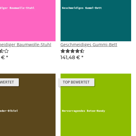
eidiger Baumwolle-Stuhl
Geschmeidiges Gummi-Bett
8 €
*
141,48 €
*
EWERTET
TOP BEWERTET