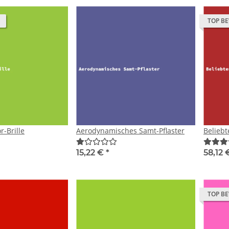
TOP B
-Brille
Aerodynamisches Samt-Pflaster
Beliebt
15,22 €
*
58,12
TOP B