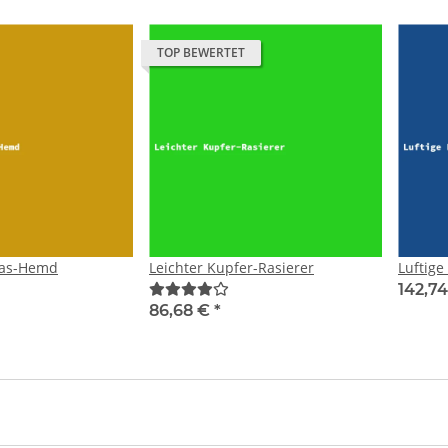
TOP BEWERTET
las-Hemd
Leichter Kupfer-Rasierer
Luftige
142,7
86,68 €
*