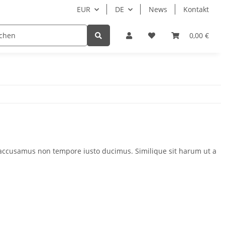
EUR
DE
News
Kontakt
Zubehör
Hersteller
Beispielseite
0,00 €
N
s accusamus non tempore iusto ducimus. Similique sit harum ut a