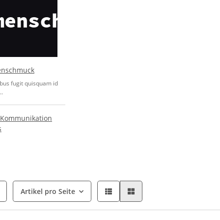
nschmuck
bus fugit quisquam id
..
 Kommunikation
s
Artikel pro Seite