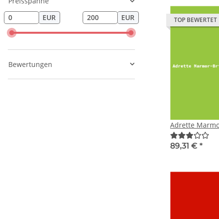
Preisspanne
EUR
EUR
TOP BEWERTET
Bewertungen
Adrette Marmor
89,31 €
*