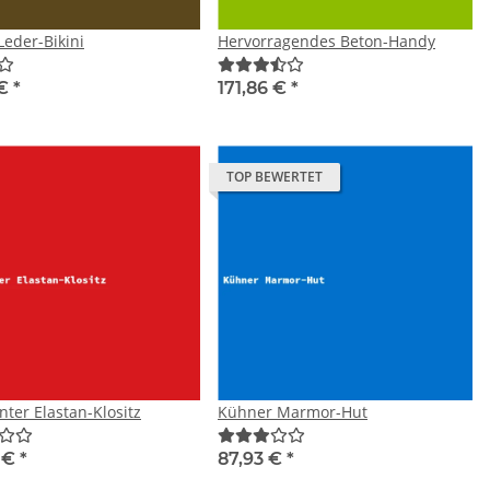
Leder-Bikini
Hervorragendes Beton-Handy
 €
*
171,86 €
*
TOP BEWERTET
ter Elastan-Klositz
Kühner Marmor-Hut
7 €
*
87,93 €
*