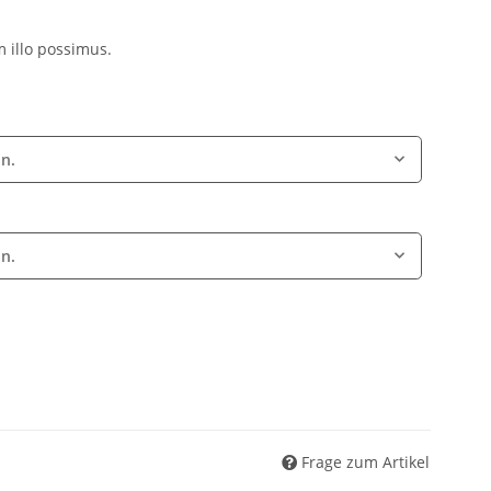
 illo possimus.
on.
on.
Frage zum Artikel