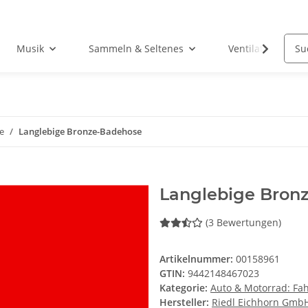
Musik
Sammeln & Seltenes
Ventilatoren
e
Langlebige Bronze-Badehose
Langlebige Bron
(3 Bewertungen)
Artikelnummer:
00158961
GTIN:
9442148467023
Kategorie:
Auto & Motorrad: Fa
Hersteller:
Riedl Eichhorn Gmb