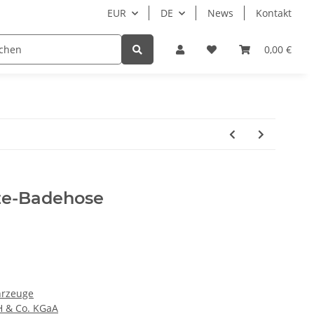
EUR
DE
News
Kontakt
Zubehör
Hersteller
Beispielseite
0,00 €
N
ze-Badehose
hrzeuge
H & Co. KGaA