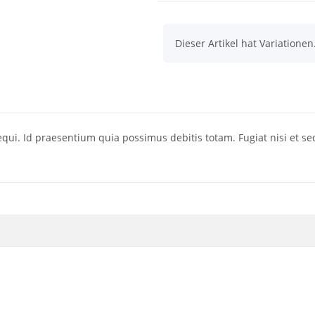
x
Dieser Artikel hat Variatione
equi. Id praesentium quia possimus debitis totam. Fugiat nisi et 